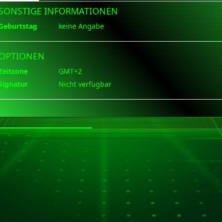
SONSTIGE INFORMATIONEN
Geburtstag
keine Angabe
OPTIONEN
Zeitzone
GMT+2
Signatur
Nicht verfügbar