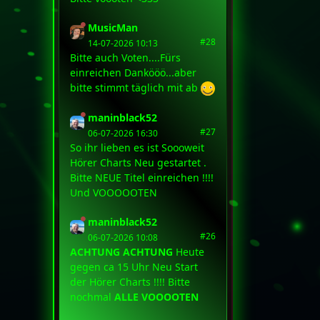
MusicMan
#28
14-07-2026 10:13
Bitte auch Voten....Fürs
einreichen Dankööö...aber
bitte stimmt täglich mit ab
maninblack52
#27
06-07-2026 16:30
So ihr lieben es ist Soooweit
Hörer Charts Neu gestartet .
Bitte NEUE Titel einreichen !!!!
Und VOOOOOTEN
maninblack52
#26
06-07-2026 10:08
ACHTUNG ACHTUNG
Heute
gegen ca 15 Uhr Neu Start
der Hörer Charts !!!! Bitte
nochmal
ALLE VOOOOTEN