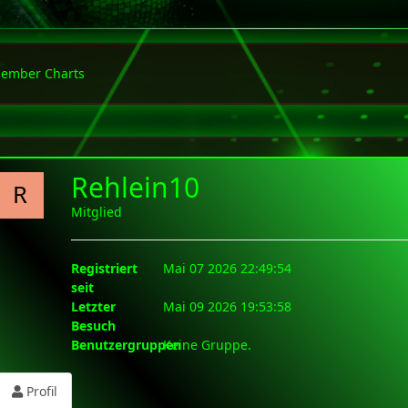
ember Charts
Rehlein10
R
Mitglied
Registriert
Mai 07 2026 22:49:54
seit
Letzter
Mai 09 2026 19:53:58
Besuch
Benutzergruppen
Keine Gruppe.
Profil