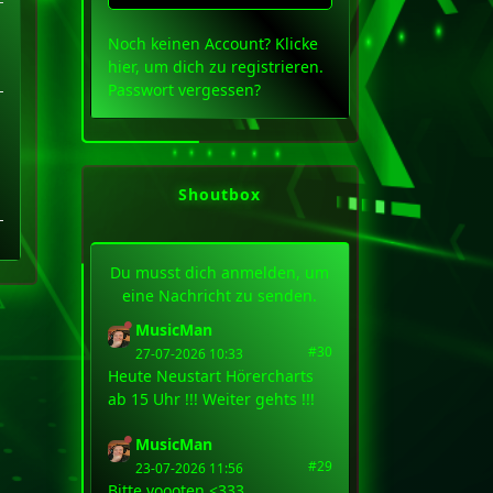
Noch keinen Account?
Klicke
hier
, um dich zu registrieren.
Passwort vergessen?
Shoutbox
Du musst dich anmelden, um
eine Nachricht zu senden.
MusicMan
#30
27-07-2026 10:33
Heute Neustart Hörercharts
ab 15 Uhr !!! Weiter gehts !!!
MusicMan
#29
23-07-2026 11:56
Bitte voooten <333