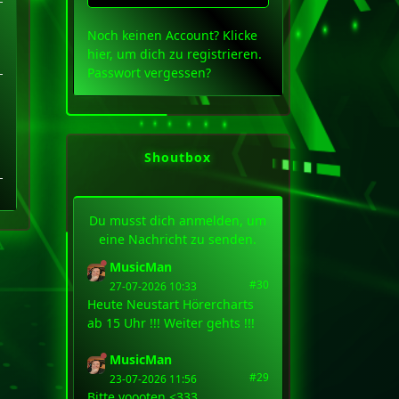
Noch keinen Account?
Klicke
hier
, um dich zu registrieren.
Passwort vergessen?
Shoutbox
Du musst dich anmelden, um
eine Nachricht zu senden.
MusicMan
#30
27-07-2026 10:33
Heute Neustart Hörercharts
ab 15 Uhr !!! Weiter gehts !!!
MusicMan
#29
23-07-2026 11:56
Bitte voooten <333