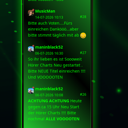
MusicMan
#28
14-07-2026 10:13
Bitte auch Voten....Fürs
einreichen Dankööö...aber
bitte stimmt täglich mit ab
maninblack52
#27
06-07-2026 16:30
So ihr lieben es ist Soooweit
Hörer Charts Neu gestartet .
Bitte NEUE Titel einreichen !!!!
Und VOOOOOTEN
maninblack52
#26
06-07-2026 10:08
ACHTUNG ACHTUNG
Heute
gegen ca 15 Uhr Neu Start
der Hörer Charts !!!! Bitte
nochmal
ALLE VOOOOTEN