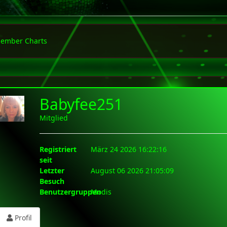
ember Charts
Babyfee251
Mitglied
Registriert
März 24 2026 16:22:16
seit
Letzter
August 06 2026 21:05:09
Besuch
Benutzergruppen
Modis
Profil