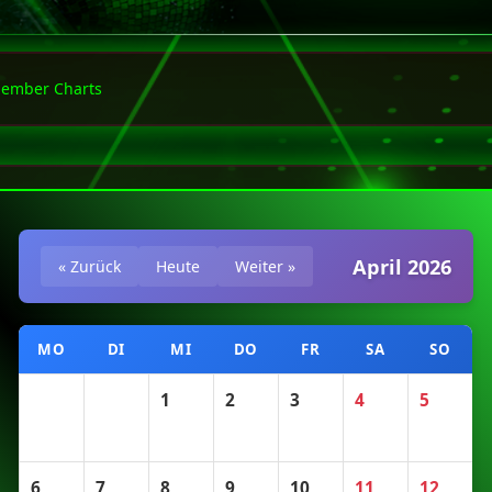
ember Charts
April 2026
« Zurück
Heute
Weiter »
MO
DI
MI
DO
FR
SA
SO
1
2
3
4
5
6
7
8
9
10
11
12