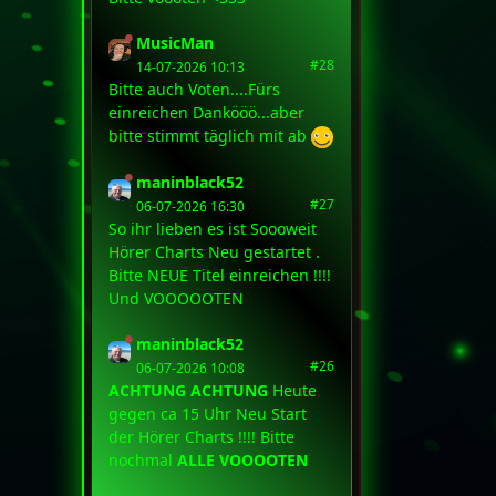
MusicMan
#28
14-07-2026 10:13
Bitte auch Voten....Fürs
einreichen Dankööö...aber
bitte stimmt täglich mit ab
maninblack52
#27
06-07-2026 16:30
So ihr lieben es ist Soooweit
Hörer Charts Neu gestartet .
Bitte NEUE Titel einreichen !!!!
Und VOOOOOTEN
maninblack52
#26
06-07-2026 10:08
ACHTUNG ACHTUNG
Heute
gegen ca 15 Uhr Neu Start
der Hörer Charts !!!! Bitte
nochmal
ALLE VOOOOTEN