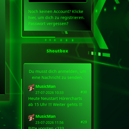
Noch keinen Account?
Klicke
hier
, um dich zu registrieren.
Passwort vergessen?
Shoutbox
Du musst dich anmelden, um
eine Nachricht zu senden.
MusicMan
#30
27-07-2026 10:33
Heute Neustart Hörercharts
ab 15 Uhr !!! Weiter gehts !!!
MusicMan
#29
23-07-2026 11:56
Bitte voooten <333